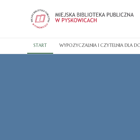
START
WYPOŻYCZALNIA I CZYTELNIA DLA D
Katalogi OPAC
Wypożyczalnia i Czytelnia <
Oddział dla Dzieci, <
Filia. <