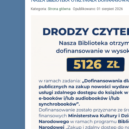
Kategoria:
Strona główna
Opublikowano: 01 sierpień 2026
„Książka na telefon”
Czytelnikom niepełnosprawnym, starszym,
przewlekle chorym lub będącym w
chwilowej niedyspozycji pracownicy
Biblioteki dostarczą bezpłatnie książki do
domu.
Wystarczy zadzwonić
32-233-24-75