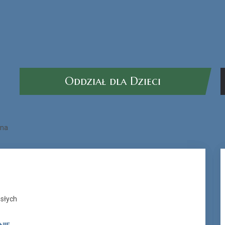
Oddział dla Dzieci
wna
osłych
nie