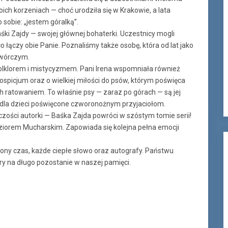
oich korzeniach — choć urodziła się w Krakowie, a lata
sobie: „jestem góralką”.
śki Zajdy — swojej głównej bohaterki. Uczestnicy mogli
co łączy obie Panie. Poznaliśmy także osobę, która od lat jako
 twórczym.
i folklorem i mistycyzmem. Pani Irena wspomniała również
ospicjum oraz o wielkiej miłości do psów, którym poświęca
ch ratowaniem. To właśnie psy — zaraz po górach — są jej
i dla dzieci poświęcone czworonożnym przyjaciołom.
ści autorki — Baśka Zajda powróci w szóstym tomie serii!
iorem Mucharskim. Zapowiada się kolejna pełna emocji
ony czas, każde ciepłe słowo oraz autografy. Państwu
óry na długo pozostanie w naszej pamięci.