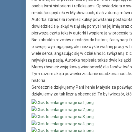
osobistymi historiami i refleksjami. Opowiedziała o sw
młodości spędziła w Mysłowicach, dziś z dumą mówi o 
Autorka zdradziła również kulisy powstania postaci Ba
dowiedzieć się, skąd wziął się pomysł na jej imię oraz 
pierwsza czyta teksty autorki i wspiera ją w procesie
Nie zabrakło rozmów o miłości do historii, fascynacj
o swojej wymagającej, ale niezwykle ważnej pracy w h
wiele serca, angażując się w działalność związaną z i
największą pasją. Autorka napisała także dwie książk
Mamy również wyjątkową wiadomość dla fanów twórczo
Tym razem akcja powieści zostanie osadzona nad Jez
historia.
Serdecznie dziękujemy Pani Irenie Małysie za poświęc
dziękujemy za tak liczną obecność. To był wieczór, kt