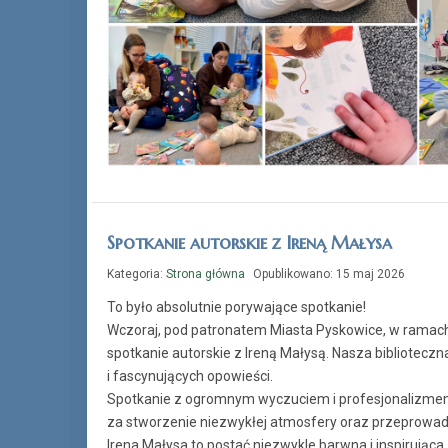
Spotkanie autorskie z Ireną Małysa
Kategoria:
Strona główna
Opublikowano: 15 maj 2026
To było absolutnie porywające spotkanie!
Wczoraj, pod patronatem Miasta Pyskowice, w ramach 
spotkanie autorskie z Ireną Małysą. Nasza bibliotecz
i fascynujących opowieści.
Spotkanie z ogromnym wyczuciem i profesjonalizmem
za stworzenie niezwykłej atmosfery oraz przeprowad
Irena Małysa to postać niezwykle barwna i inspirująca