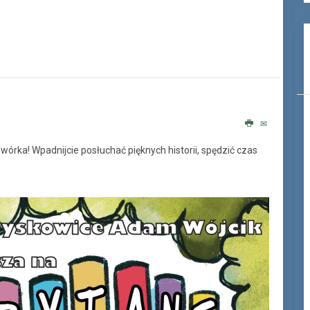
rka! Wpadnijcie posłuchać pięknych historii, spędzić czas