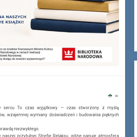
ą w sercu To czas wyjątkowy — czas stworzony z myślą
zmów, wzajemnej wymiany doświadczeń i budowania pięknych
naprawdę niezwykłego.
 naszej przytulnej Strefie Relaksu, gdzie panuje atmosfera