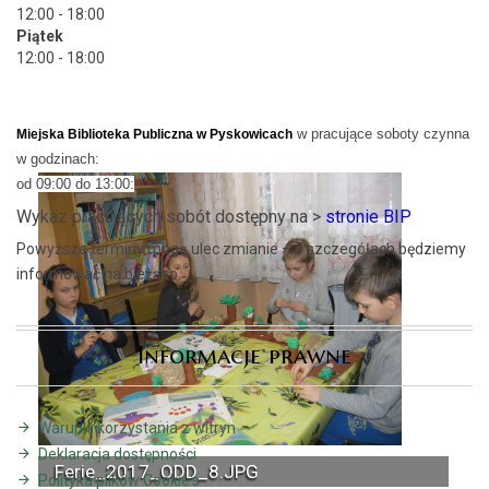
12:00 - 18:00
Piątek
12:00 - 18:00
w pracujące soboty czynna
Miejska Biblioteka Publiczna w Pyskowicach
w godzinach:
od 09:00 do 13:00:
Wykaz pracujących sobót dostępny na >
stronie BIP
Powyższe terminy mogą ulec zmianie – o szczegółach będziemy
informować na bieżąco.
Informacje prawne
Warunki korzystania z witryn
Deklaracja dostępności
Ferie_2017_ODD_8.JPG
Polityka plików Cookie's