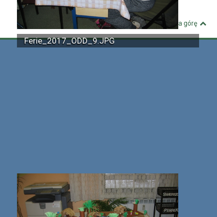
Kuźnia Dostępnych Stron
Wróć na górę
Ferie_2017_ODD_9.JPG