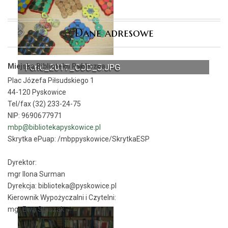
Dane adresowe
Miejska Biblioteka Publiczna
Ferie_2017_ODD_5.JPG
Plac Józefa Piłsudskiego 1
44-120 Pyskowice
Tel/fax (32) 233-24-75
NIP: 9690677971
mbp@bibliotekapyskowice.pl
Skrytka ePuap:
/mbppyskowice/SkrytkaESP
Dyrektor:
mgr Ilona Surman
Dyrekcja: biblioteka@pyskowice.pl
Kierownik Wypożyczalni i Czytelni:
mgr Ewa Staszak