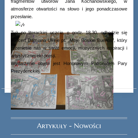
fragmentów utworów Jana Kochanowskiego, w
atmosferze otwartości na słowo i jego ponadczasowe
przesłanie.
Tuż po literackiej uczcie, o godz. 18.30, odbędzie się
koncert Damiana Ukeje pt. „Moje Boskie Buenos”, który
przeniesie nas w świat emocji, muzycznych inspiracji i
artystycznej ekspresji.
Wydarzenie objęte jest Honorowym Patronatem Pary
Prezydenckiej.
WIĘCEJ
Ferie_2017_ODD_3.JPG
Artykuły - Nowości