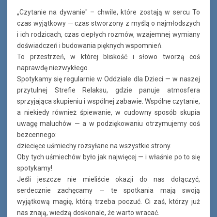
„Czytanie na dywanie" – chwile, które zostają w sercu To
czas wyjątkowy — czas stworzony z myślą o najmłodszych
i ich rodzicach, czas ciepłych rozmów, wzajemnej wymiany
doświadczeń i budowania pięknych wspomnień.
To przestrzeń, w której bliskość i słowo tworzą coś
naprawdę niezwykłego.
Spotykamy się regularnie w Oddziale dla Dzieci — w naszej
przytulnej Strefie Relaksu, gdzie panuje atmosfera
sprzyjająca skupieniu i wspólnej zabawie. Wspólne czytanie,
a niekiedy również śpiewanie, w cudowny sposób skupia
uwagę maluchów — a w podziękowaniu otrzymujemy coś
bezcennego:
dziecięce uśmiechy rozsyłane na wszystkie strony.
Oby tych uśmiechów było jak najwięcej — i właśnie po to się
spotykamy!
Jeśli jeszcze nie mieliście okazji do nas dołączyć,
serdecznie zachęcamy — te spotkania mają swoją
wyjątkową magię, którą trzeba poczuć. Ci zaś, którzy już
nas znają, wiedzą doskonale, że warto wracać.