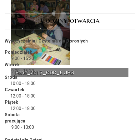
Godziny otwarcia
Wypożyczalnia i Czytelnia dla Dorosłych
Poniedziałek
9:00 - 15:30
Wtorek
9:00 - 15:30
Ferie_2017_ODD_6.JPG
Środa
10:00 - 18:00
Czwartek
12:00 - 18:00
Piątek
12:00 - 18:00
Sobota
pracująca
9:00 - 13:00
Oddział dla Dzieci