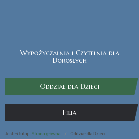
Wypożyczalnia i Czytelnia dla
Czytak Plus
Dorosłych
CZYTAJ WIĘCEJ...
Oddział dla Dzieci
Filia
Jesteś tutaj:
Strona główna
Oddział dla Dzieci