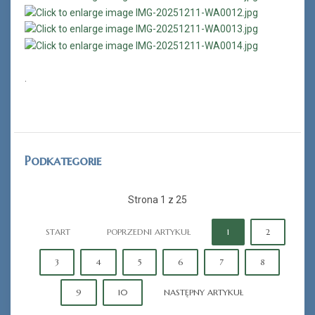
.
Podkategorie
Strona 1 z 25
START
POPRZEDNI ARTYKUŁ
1
2
3
4
5
6
7
8
9
10
NASTĘPNY ARTYKUŁ