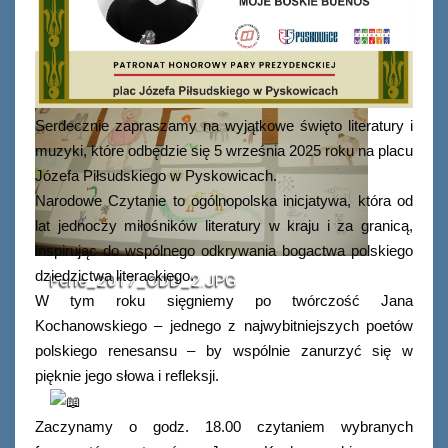
Serdecznie zapraszamy na wyjątkowe święto literatury i
muzyki, które odbędzie się 5 września 2025 roku na placu
Józefa Piłsudskiego w Pyskowicach.
Narodowe Czytanie to ogólnopolska inicjatywa, która od
lat jednoczy miłośników literatury w kraju i za granicą,
inspirując do wspólnego odkrywania bogactwa polskiego
dziedzictwa literackiego.
Ferie_2017_ODD_2.JPG
W tym roku sięgniemy po twórczość Jana
Kochanowskiego – jednego z najwybitniejszych poetów
polskiego renesansu – by wspólnie zanurzyć się w
pięknie jego słowa i refleksji.
Zaczynamy o godz. 18.00 czytaniem wybranych