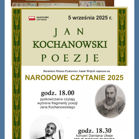
Ferie_2017_ODD_1.JPG