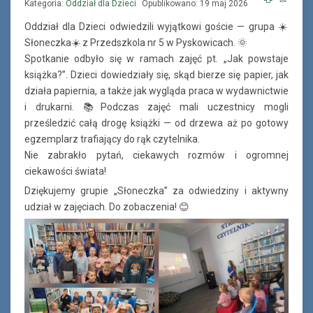
Kategoria:
Oddział dla Dzieci
Opublikowano: 19 maj 2026
Oddział dla Dzieci odwiedzili wyjątkowi goście — grupa ☀️
Słoneczka☀️ z Przedszkola nr 5 w Pyskowicach. 🌞
Spotkanie odbyło się w ramach zajęć pt. „Jak powstaje
książka?”. Dzieci dowiedziały się, skąd bierze się papier, jak
działa papiernia, a także jak wygląda praca w wydawnictwie
i drukarni. 📚Podczas zajęć mali uczestnicy mogli
prześledzić całą drogę książki — od drzewa aż po gotowy
egzemplarz trafiający do rąk czytelnika.
Nie zabrakło pytań, ciekawych rozmów i ogromnej
ciekawości świata!
Dziękujemy grupie „Słoneczka” za odwiedziny i aktywny
udział w zajęciach. Do zobaczenia! 😊