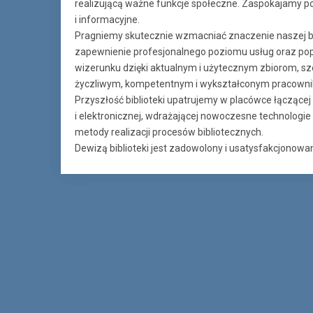
realizującą ważne funkcje społeczne. Zaspokajamy po
i informacyjne.
Pragniemy skutecznie wzmacniać znaczenie naszej bi
zapewnienie profesjonalnego poziomu usług oraz po
wizerunku dzięki aktualnym i użytecznym zbiorom, szer
życzliwym, kompetentnym i wykształconym pracown
Przyszłość biblioteki upatrujemy w placówce łączącej 
i elektronicznej, wdrażającej nowoczesne technologi
metody realizacji procesów bibliotecznych.
Dewizą biblioteki jest zadowolony i usatysfakcjonowan