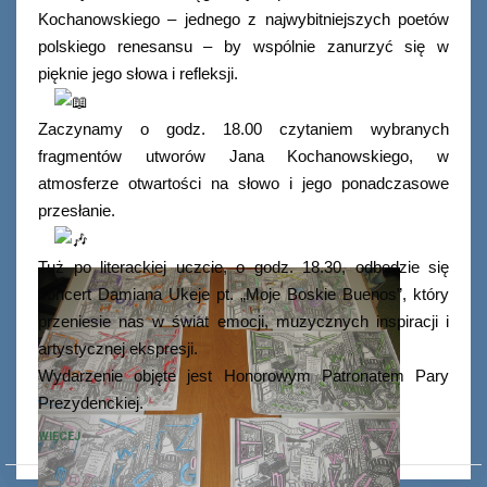
Kochanowskiego – jednego z najwybitniejszych poetów
polskiego renesansu – by wspólnie zanurzyć się w
pięknie jego słowa i refleksji.
Zaczynamy o godz. 18.00 czytaniem wybranych
fragmentów utworów Jana Kochanowskiego, w
atmosferze otwartości na słowo i jego ponadczasowe
przesłanie.
Tuż po literackiej uczcie, o godz. 18.30, odbędzie się
koncert Damiana Ukeje pt. „Moje Boskie Buenos”, który
przeniesie nas w świat emocji, muzycznych inspiracji i
artystycznej ekspresji.
Wydarzenie objęte jest Honorowym Patronatem Pary
Prezydenckiej.
WIĘCEJ