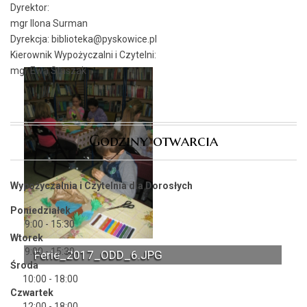
Dyrektor:
mgr Ilona Surman
Dyrekcja: biblioteka@pyskowice.pl
Kierownik Wypożyczalni i Czytelni:
mgr Ewa Staszak
Godziny otwarcia
Wypożyczalnia i Czytelnia dla Dorosłych
Poniedziałek
9:00 - 15:30
Wtorek
9:00 - 15:30
Ferie_2017_ODD_6.JPG
Środa
10:00 - 18:00
Czwartek
12:00 - 18:00