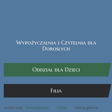
Wypożyczalnia i Czytelnia dla
Czytak Plus
Dorosłych
CZYTAJ WIĘCEJ...
Oddział dla Dzieci
Filia
Jesteś tutaj:
Strona główna
Czytaj
Strona główna