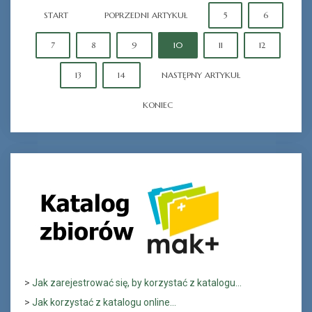
START
POPRZEDNI ARTYKUŁ
5
6
7
8
9
10
11
12
13
14
NASTĘPNY ARTYKUŁ
KONIEC
>
Jak zarejestrować się, by korzystać z katalogu...
>
Jak korzystać z katalogu online...