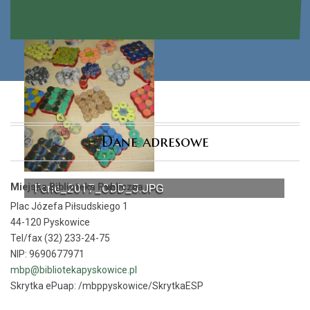
Dane adresowe
Miejska Biblioteka Publiczna
Ferie_2017_ODD_5.JPG
Plac Józefa Piłsudskiego 1
44-120 Pyskowice
Tel/fax (32) 233-24-75
NIP: 9690677971
mbp@bibliotekapyskowice.pl
Skrytka ePuap:
/mbppyskowice/SkrytkaESP