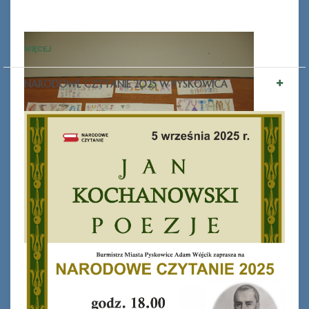
WIĘCEJ
NARODOWE CZYTANIE 2025 W PYSKOWICA
Ferie_2017_ODD_1.JPG