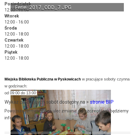
Poniedziałek
Ferie_2017_ODD_7.JPG
12:00 - 16:00
Wtorek
12:00 - 16:00
Środa
12:00 - 18:00
Czwartek
12:00 - 18:00
Piątek
12:00 - 18:00
w pracujące soboty czynna
Miejska Biblioteka Publiczna w Pyskowicach
w godzinach:
od 09:00 do 13:00:
Wykaz pracujących sobót dostępny na >
stronie BIP
Powyższe terminy mogą ulec zmianie – o szczegółach będziemy
informować na bieżąco.