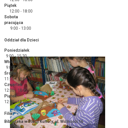
Piątek
12:00 - 18:00
Sobota
pracująca
9:00 - 13:00
Oddział dla Dzieci
Poniedziałek
9:00 - 15:30
Wtorek
9:00 - 15:30
Środa
11:00 - 18:00
Czwartek
12:00 - 18:00
Piątek
12:00 - 18:00
Filia
Biblioteka w Stacji Kultury, ul. Wolności 16