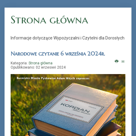
Strona główna
„Książka na telefon”
Informacje dotyczące Wypożyczalni i Czytelni dla Dorosłych
Narodowe czytanie 6 września 2024r.
Kategoria:
Strona główna
Opublikowano: 02 wrzesień 2024