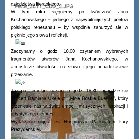
dziedzictwa literackiego.
Ferie_2017_ODD_2.JPG
W tym roku sięgniemy po twórczość Jana
Kochanowskiego – jednego z najwybitniejszych poetów
polskiego renesansu – by wspólnie zanurzyć się w
pięknie jego słowa i refleksji.
Zaczynamy o godz. 18.00 czytaniem wybranych
fragmentów utworów Jana Kochanowskiego, w
atmosferze otwartości na słowo i jego ponadczasowe
przesłanie.
Tuż po literackiej uczcie, o godz. 18.30, odbędzie się
koncert Damiana Ukeje pt. „Moje Boskie Buenos”, który
przeniesie nas w świat emocji, muzycznych inspiracji i
artystycznej ekspresji.
Wydarzenie objęte jest Honorowym Patronatem Pary
Prezydenckiej.
WIĘCEJ