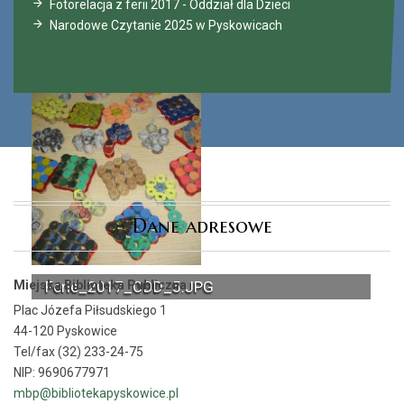
Fotorelacja z ferii 2017 - Oddział dla Dzieci
Narodowe Czytanie 2025 w Pyskowicach
Dane adresowe
Miejska Biblioteka Publiczna
Ferie_2017_ODD_5.JPG
Plac Józefa Piłsudskiego 1
44-120 Pyskowice
Tel/fax (32) 233-24-75
NIP: 9690677971
mbp@bibliotekapyskowice.pl