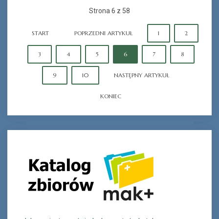
Strona 6 z 58
START
POPRZEDNI ARTYKUŁ
1
2
3
4
5
6
7
8
9
10
NASTĘPNY ARTYKUŁ
KONIEC