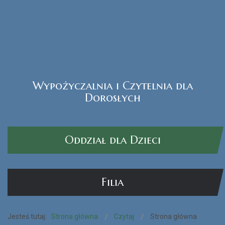
Wypożyczalnia i Czytelnia dla
Czytak Plus
Dorosłych
CZYTAJ WIĘCEJ...
Oddział dla Dzieci
Filia
Jesteś tutaj:
Strona główna
Czytaj
Strona główna