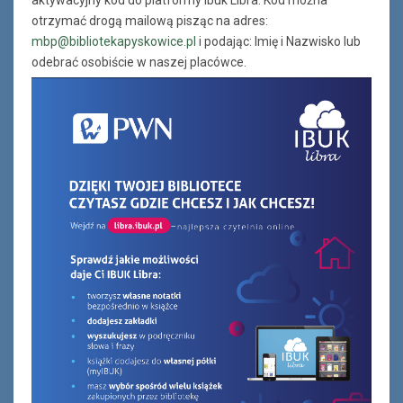
aktywacyjny kod do platformy Ibuk Libra. Kod można
otrzymać drogą mailową pisząc na adres:
mbp@bibliotekapyskowice.pl
i podając: Imię i Nazwisko lub
odebrać osobiście w naszej placówce.