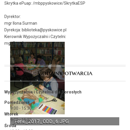
Skrytka ePuap:
/mbppyskowice/SkrytkaESP
Dyrektor:
mgr Ilona Surman
Dyrekcja: biblioteka@pyskowice.pl
Kierownik Wypożyczalni i Czytelni:
mgr Ewa Staszak
Godziny otwarcia
Wypożyczalnia i Czytelnia dla Dorosłych
Poniedziałek
9:00 - 15:30
Wtorek
9:00 - 15:30
Ferie_2017_ODD_6.JPG
Środa