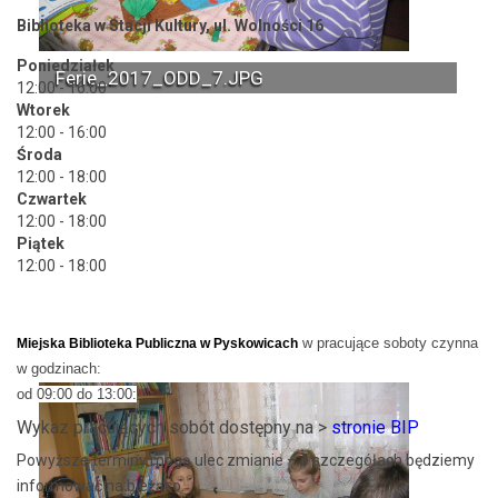
Biblioteka w Stacji Kultury, ul. Wolności 16
Poniedziałek
Ferie_2017_ODD_7.JPG
12:00 - 16:00
Wtorek
12:00 - 16:00
Środa
12:00 - 18:00
Czwartek
12:00 - 18:00
Piątek
12:00 - 18:00
w pracujące soboty czynna
Miejska Biblioteka Publiczna w Pyskowicach
w godzinach:
od 09:00 do 13:00:
Wykaz pracujących sobót dostępny na >
stronie BIP
Powyższe terminy mogą ulec zmianie – o szczegółach będziemy
informować na bieżąco.