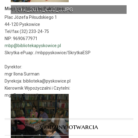
Miejska Biblioteka Publiczna
Ferie_2017_ODD_5.JPG
Plac Józefa Piłsudskiego 1
44-120 Pyskowice
Tel/fax (32) 233-24-75
NIP: 9690677971
mbp@bibliotekapyskowice.pl
Skrytka ePuap:
/mbppyskowice/SkrytkaESP
Dyrektor:
mgr Ilona Surman
Dyrekcja: biblioteka@pyskowice.pl
Kierownik Wypożyczalni i Czytelni:
mgr Ewa Staszak
Godziny otwarcia