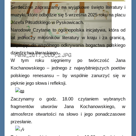
Serdecznie zapraszamy na wyjątkowe święto literatury i
muzyki, które odbędzie się 5 września 2025 roku na placu
Józefa Piłsudskiego w Pyskowicach.
Narodowe Czytanie to ogólnopolska inicjatywa, która od
lat jednoczy miłośników literatury w kraju i za granicą,
inspirując do wspólnego odkrywania bogactwa polskiego
dziedzictwa literackiego.
Ferie_2017_ODD_2.JPG
W tym roku sięgniemy po twórczość Jana
Kochanowskiego – jednego z najwybitniejszych poetów
polskiego renesansu – by wspólnie zanurzyć się w
pięknie jego słowa i refleksji.
Zaczynamy o godz. 18.00 czytaniem wybranych
fragmentów utworów Jana Kochanowskiego, w
atmosferze otwartości na słowo i jego ponadczasowe
przesłanie.