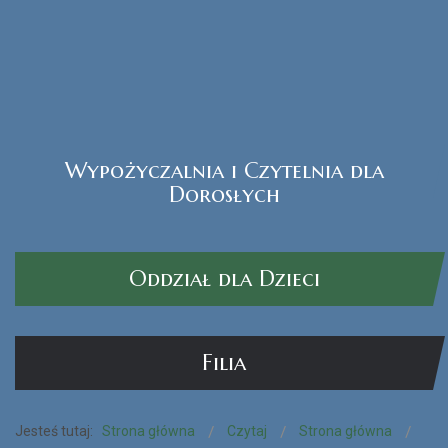
Wypożyczalnia i Czytelnia dla
Czytak Plus
Dorosłych
CZYTAJ WIĘCEJ...
Oddział dla Dzieci
Filia
Jesteś tutaj:
Strona główna
Czytaj
Strona główna