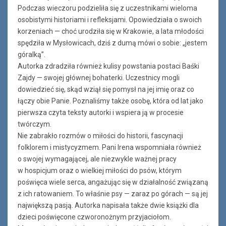
Podczas wieczoru podzieliła się z uczestnikami wieloma
osobistymi historiami i refleksjami. Opowiedziała o swoich
korzeniach — choć urodziła się w Krakowie, a lata młodości
spędziła w Mysłowicach, dziś z dumą mówi o sobie: „jestem
góralką”.
Autorka zdradziła również kulisy powstania postaci Baśki
Zajdy — swojej głównej bohaterki. Uczestnicy mogli
dowiedzieć się, skąd wziął się pomysł na jej imię oraz co
łączy obie Panie. Poznaliśmy także osobę, która od lat jako
pierwsza czyta teksty autorki i wspiera ją w procesie
twórczym.
Nie zabrakło rozmów o miłości do historii, fascynacji
folklorem i mistycyzmem. Pani Irena wspomniała również
o swojej wymagającej, ale niezwykle ważnej pracy
w hospicjum oraz o wielkiej miłości do psów, którym
poświęca wiele serca, angażując się w działalność związaną
z ich ratowaniem. To właśnie psy — zaraz po górach — są jej
największą pasją. Autorka napisała także dwie książki dla
dzieci poświęcone czworonożnym przyjaciołom.