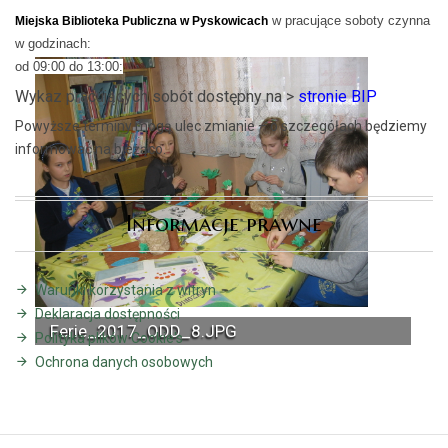
w pracujące soboty czynna
Miejska Biblioteka Publiczna w Pyskowicach
w godzinach:
od 09:00 do 13:00:
Wykaz pracujących sobót dostępny na >
stronie BIP
Powyższe terminy mogą ulec zmianie – o szczegółach będziemy
informować na bieżąco.
Informacje prawne
Warunki korzystania z witryn
Deklaracja dostępności
Ferie_2017_ODD_8.JPG
Polityka plików Cookie's
Ochrona danych osobowych