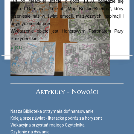
Tuż po literackiej uczcie, o godz. 18.30, odbędzie się
koncert Damiana Ukeje pt. „Moje Boskie Buenos”, który
przeniesie nas w świat emocji, muzycznych inspiracji i
artystycznej ekspresji.
Wydarzenie objęte jest Honorowym Patronatem Pary
Prezydenckiej.
WIĘCEJ
Ferie_2017_ODD_3.JPG
Artykuły - Nowości
Nasza Biblioteka otrzymała dofinansowanie
Koleją przez świat - literacka podróż za horyzont
Wakacyjna przystań małego Czytelnika
Czytanie na dywanie