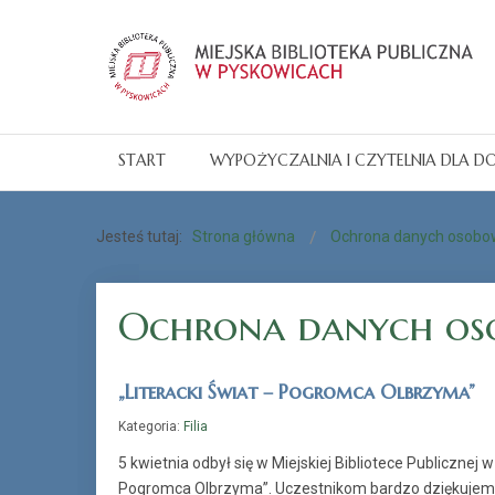
START
WYPOŻYCZALNIA I CZYTELNIA DLA D
Jesteś tutaj:
Strona główna
Ochrona danych osobo
Ochrona danych os
„Literacki Świat – Pogromca Olbrzyma”
Kategoria:
Filia
5 kwietnia odbył się w Miejskiej Bibliotece Publicznej 
Pogromca Olbrzyma”. Uczestnikom bardzo dziękujem