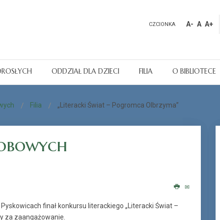
A-
A
A+
CZCIONKA
OROSŁYCH
ODDZIAŁ DLA DZIECI
FILIA
O BIBLIOTECE
wych
Filia
„Literacki Świat – Pogromca Olbrzyma”
obowych
w Pyskowicach finał konkursu literackiego „Literacki Świat –
y za zaangażowanie.