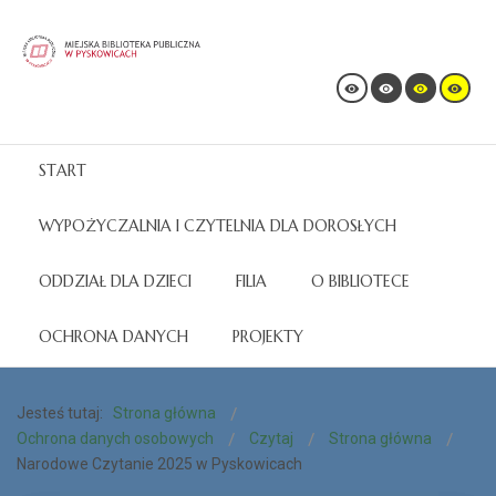
START
WYPOŻYCZALNIA I CZYTELNIA DLA DOROSŁYCH
ODDZIAŁ DLA DZIECI
FILIA
O BIBLIOTECE
OCHRONA DANYCH
PROJEKTY
Jesteś tutaj:
Strona główna
Ochrona danych osobowych
Czytaj
Strona główna
Narodowe Czytanie 2025 w Pyskowicach