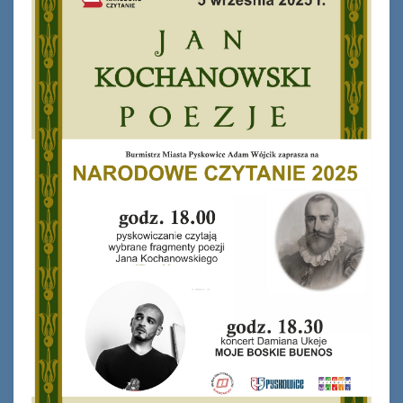
Ferie_2017_ODD_1.JPG