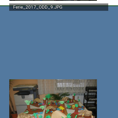
Ferie_2017_ODD_9.JPG