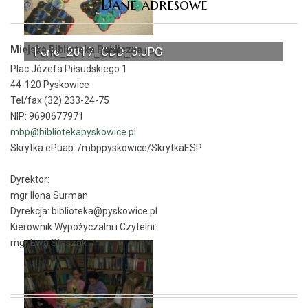
Dane adresowe
Miejska Biblioteka Publiczna
Ferie_2017_ODD_5.JPG
Plac Józefa Piłsudskiego 1
44-120 Pyskowice
Tel/fax (32) 233-24-75
NIP: 9690677971
mbp@bibliotekapyskowice.pl
Skrytka ePuap:
/mbppyskowice/SkrytkaESP
Dyrektor:
mgr Ilona Surman
Dyrekcja: biblioteka@pyskowice.pl
Kierownik Wypożyczalni i Czytelni:
mgr Ewa Staszak