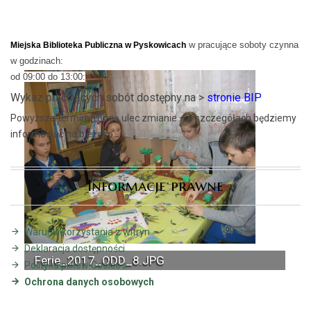
w pracujące soboty czynna
Miejska Biblioteka Publiczna w Pyskowicach
w godzinach:
od 09:00 do 13:00:
Wykaz pracujących sobót dostępny na >
stronie BIP
Powyższe terminy mogą ulec zmianie – o szczegółach będziemy
informować na bieżąco.
Informacje prawne
Warunki korzystania z witryn
Deklaracja dostępności
Ferie_2017_ODD_8.JPG
Polityka plików Cookie's
Ochrona danych osobowych