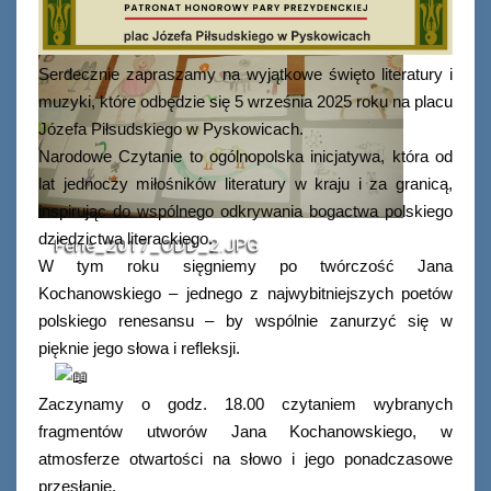
Serdecznie zapraszamy na wyjątkowe święto literatury i
muzyki, które odbędzie się 5 września 2025 roku na placu
Józefa Piłsudskiego w Pyskowicach.
Narodowe Czytanie to ogólnopolska inicjatywa, która od
lat jednoczy miłośników literatury w kraju i za granicą,
inspirując do wspólnego odkrywania bogactwa polskiego
dziedzictwa literackiego.
Ferie_2017_ODD_2.JPG
W tym roku sięgniemy po twórczość Jana
Kochanowskiego – jednego z najwybitniejszych poetów
polskiego renesansu – by wspólnie zanurzyć się w
pięknie jego słowa i refleksji.
Zaczynamy o godz. 18.00 czytaniem wybranych
fragmentów utworów Jana Kochanowskiego, w
atmosferze otwartości na słowo i jego ponadczasowe
przesłanie.