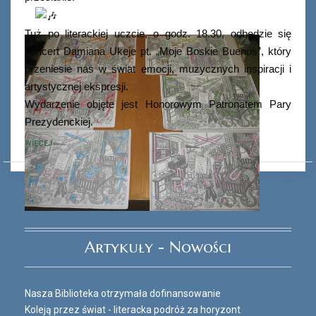
Tuż po literackiej uczcie, o godz. 18.30, odbędzie się
koncert Damiana Ukeje pt. „Moje Boskie Buenos”, który
przeniesie nas w świat emocji, muzycznych inspiracji i
artystycznej ekspresji.
Wydarzenie objęte jest Honorowym Patronatem Pary
Prezydenckiej.
WIĘCEJ
Ferie_2017_ODD_3.JPG
Artykuły - Nowości
Nasza Biblioteka otrzymała dofinansowanie
Koleją przez świat - literacka podróż za horyzont