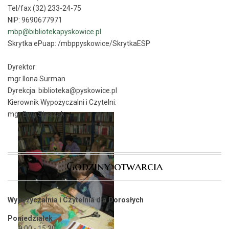
Tel/fax (32) 233-24-75
NIP: 9690677971
mbp@bibliotekapyskowice.pl
Skrytka ePuap:
/mbppyskowice/SkrytkaESP
Dyrektor:
mgr Ilona Surman
Dyrekcja: biblioteka@pyskowice.pl
Kierownik Wypożyczalni i Czytelni:
mgr Ewa Staszak
Godziny otwarcia
Wypożyczalnia i Czytelnia dla Dorosłych
Poniedziałek
9:00 - 15:30