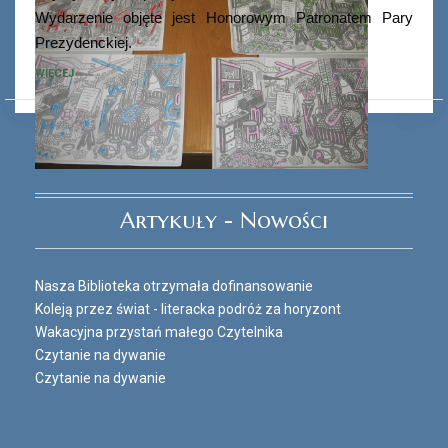
Wydarzenie objęte jest Honorowym Patronatem Pary
Prezydenckiej.
WIĘCEJ
Ferie_2017_ODD_3.JPG
Artykuły - Nowości
Nasza Biblioteka otrzymała dofinansowanie
Koleją przez świat - literacka podróż za horyzont
Wakacyjna przystań małego Czytelnika
Czytanie na dywanie
Czytanie na dywanie