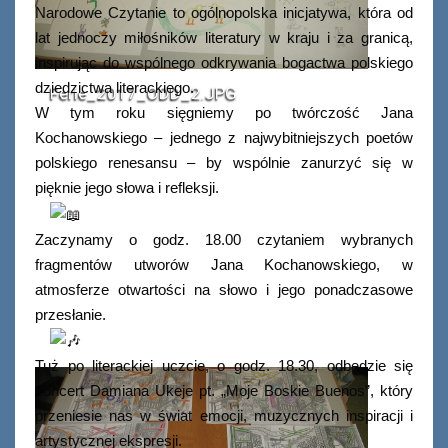
Narodowe Czytanie to ogólnopolska inicjatywa, która od
lat jednoczy miłośników literatury w kraju i za granicą,
inspirując do wspólnego odkrywania bogactwa polskiego
dziedzictwa literackiego.
Ferie_2017_ODD_2.JPG
W tym roku sięgniemy po twórczość Jana
Kochanowskiego – jednego z najwybitniejszych poetów
polskiego renesansu – by wspólnie zanurzyć się w
pięknie jego słowa i refleksji.
Zaczynamy o godz. 18.00 czytaniem wybranych
fragmentów utworów Jana Kochanowskiego, w
atmosferze otwartości na słowo i jego ponadczasowe
przesłanie.
Tuż po literackiej uczcie, o godz. 18.30, odbędzie się
koncert Damiana Ukeje pt. „Moje Boskie Buenos”, który
przeniesie nas w świat emocji, muzycznych inspiracji i
artystycznej ekspresji.