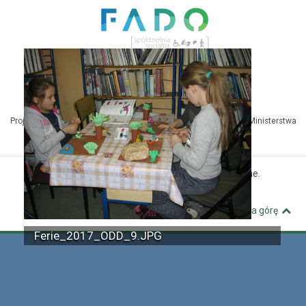
Projekt Kuźnia Dostępnych Stron współfinansowany ze środków Ministerstwa
Administracji i Cyfryzacji
© MBP Pyskowice. Wszystkie prawa zastrzeżone.
Kuźnia Dostępnych Stron
Wróć na górę
Ferie_2017_ODD_9.JPG