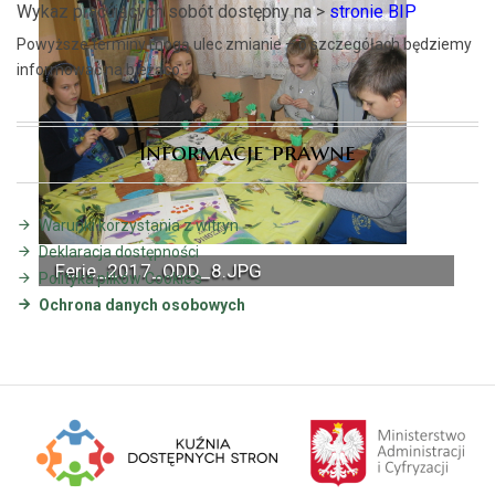
Wykaz pracujących sobót dostępny na >
stronie BIP
Powyższe terminy mogą ulec zmianie – o szczegółach będziemy
informować na bieżąco.
Informacje prawne
Warunki korzystania z witryn
Deklaracja dostępności
Ferie_2017_ODD_8.JPG
Polityka plików Cookie's
Ochrona danych osobowych