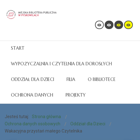
START
WYPOŻYCZALNIA I CZYTELNIA DLA DOROSŁYCH
ODDZIAŁ DLA DZIECI
FILIA
O BIBLIOTECE
OCHRONA DANYCH
PROJEKTY
Jesteś tutaj:
Strona główna
Ochrona danych osobowych
Oddział dla Dzieci
Wakacyjna przystań małego Czytelnika