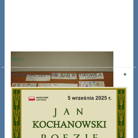
WIĘCEJ
NARODOWE CZYTANIE 2025 W PYSKOWICA
Ferie_2017_ODD_1.JPG