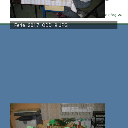
Kuźnia Dostępnych Stron
Wróć na górę
Ferie_2017_ODD_9.JPG