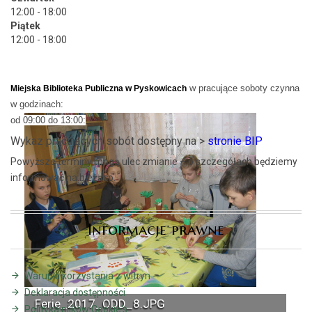
12:00 - 18:00
Piątek
12:00 - 18:00
w pracujące soboty czynna
Miejska Biblioteka Publiczna w Pyskowicach
w godzinach:
od 09:00 do 13:00:
Wykaz pracujących sobót dostępny na >
stronie BIP
Powyższe terminy mogą ulec zmianie – o szczegółach będziemy
informować na bieżąco.
Informacje prawne
Warunki korzystania z witryn
Deklaracja dostępności
Ferie_2017_ODD_8.JPG
Polityka plików Cookie's