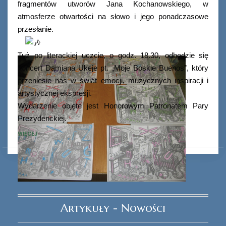
fragmentów utworów Jana Kochanowskiego, w
atmosferze otwartości na słowo i jego ponadczasowe
przesłanie.
Tuż po literackiej uczcie, o godz. 18.30, odbędzie się
koncert Damiana Ukeje pt. „Moje Boskie Buenos”, który
przeniesie nas w świat emocji, muzycznych inspiracji i
artystycznej ekspresji.
Wydarzenie objęte jest Honorowym Patronatem Pary
Prezydenckiej.
WIĘCEJ
Ferie_2017_ODD_3.JPG
Artykuły - Nowości