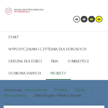
START
WYPOŻYCZALNIA I CZYTELNIA DLA DOROSŁYCH
ODDZIAŁ DLA DZIECI
FILIA
O BIBLIOTECE
OCHRONA DANYCH
PROJEKTY
Jesteś tutaj:
Strona główna
Projekty
Czytaj
Strona główna
„Mała Książka –Wielki Człowiek”