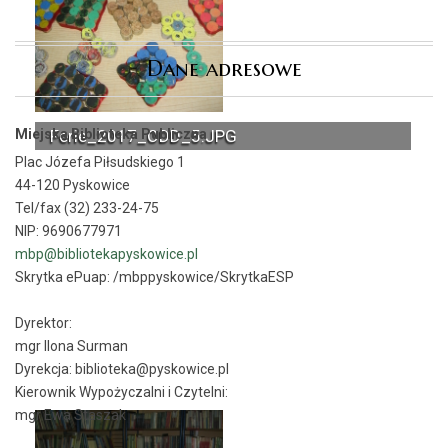
Dane adresowe
Miejska Biblioteka Publiczna
Ferie_2017_ODD_5.JPG
Plac Józefa Piłsudskiego 1
44-120 Pyskowice
Tel/fax (32) 233-24-75
NIP: 9690677971
mbp@bibliotekapyskowice.pl
Skrytka ePuap:
/mbppyskowice/SkrytkaESP
Dyrektor:
mgr Ilona Surman
Dyrekcja: biblioteka@pyskowice.pl
Kierownik Wypożyczalni i Czytelni:
mgr Ewa Staszak