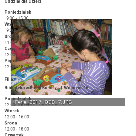
Oddział dla Dzieci
Poniedziałek
9:00 - 15:30
Wtorek
9:00 - 15:30
Środa
11:00 - 18:00
Czwartek
12:00 - 18:00
Piątek
12:00 - 18:00
Filia
Biblioteka w Stacji Kultury, ul. Wolności 16
Poniedziałek
Ferie_2017_ODD_7.JPG
12:00 - 16:00
Wtorek
12:00 - 16:00
Środa
12:00 - 18:00
Czwartek