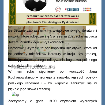
Serdecznie zapraszamy na wyjątkowe święto literatury i
muzyki, które odbędzie się 5 września 2025 roku na placu
Józefa Piłsudskiego w Pyskowicach.
Narodowe Czytanie to ogólnopolska inicjatywa, która od
lat jednoczy miłośników literatury w kraju i za granicą,
inspirując do wspólnego odkrywania bogactwa polskiego
dziedzictwa literackiego.
Ferie_2017_ODD_2.JPG
W tym roku sięgniemy po twórczość Jana
Kochanowskiego – jednego z najwybitniejszych poetów
polskiego renesansu – by wspólnie zanurzyć się w
pięknie jego słowa i refleksji.
Zaczynamy o godz. 18.00 czytaniem wybranych