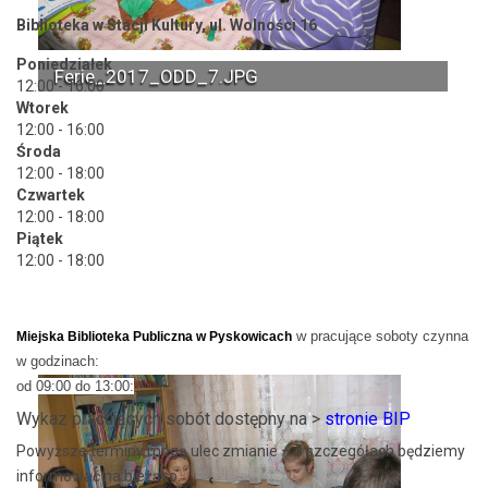
Biblioteka w Stacji Kultury, ul. Wolności 16
Poniedziałek
Ferie_2017_ODD_7.JPG
12:00 - 16:00
Wtorek
12:00 - 16:00
Środa
12:00 - 18:00
Czwartek
12:00 - 18:00
Piątek
12:00 - 18:00
w pracujące soboty czynna
Miejska Biblioteka Publiczna w Pyskowicach
w godzinach:
od 09:00 do 13:00:
Wykaz pracujących sobót dostępny na >
stronie BIP
Powyższe terminy mogą ulec zmianie – o szczegółach będziemy
informować na bieżąco.