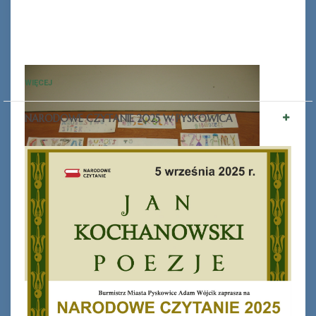
WIĘCEJ
NARODOWE CZYTANIE 2025 W PYSKOWICA
Ferie_2017_ODD_1.JPG