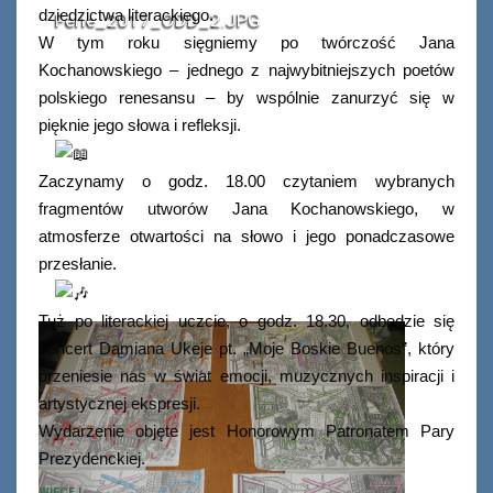
dziedzictwa literackiego.
Ferie_2017_ODD_2.JPG
W tym roku sięgniemy po twórczość Jana
Kochanowskiego – jednego z najwybitniejszych poetów
polskiego renesansu – by wspólnie zanurzyć się w
pięknie jego słowa i refleksji.
Zaczynamy o godz. 18.00 czytaniem wybranych
fragmentów utworów Jana Kochanowskiego, w
atmosferze otwartości na słowo i jego ponadczasowe
przesłanie.
Tuż po literackiej uczcie, o godz. 18.30, odbędzie się
koncert Damiana Ukeje pt. „Moje Boskie Buenos”, który
przeniesie nas w świat emocji, muzycznych inspiracji i
artystycznej ekspresji.
Wydarzenie objęte jest Honorowym Patronatem Pary
Prezydenckiej.
WIĘCEJ