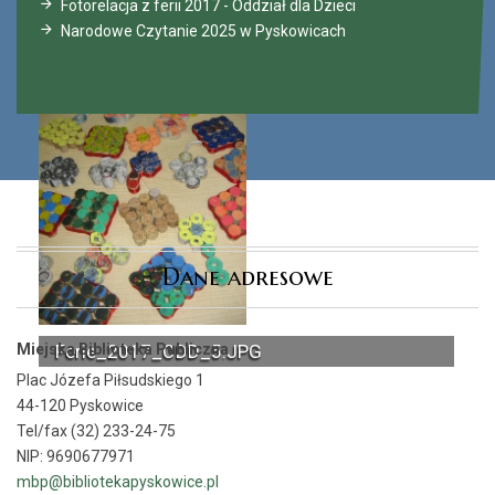
Fotorelacja z ferii 2017 - Oddział dla Dzieci
Narodowe Czytanie 2025 w Pyskowicach
Dane adresowe
Miejska Biblioteka Publiczna
Ferie_2017_ODD_5.JPG
Plac Józefa Piłsudskiego 1
44-120 Pyskowice
Tel/fax (32) 233-24-75
NIP: 9690677971
mbp@bibliotekapyskowice.pl