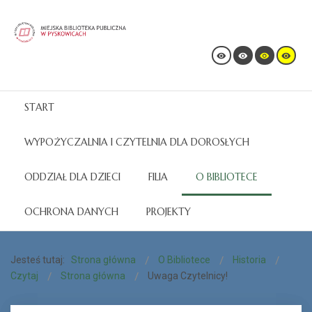
START
WYPOŻYCZALNIA I CZYTELNIA DLA DOROSŁYCH
ODDZIAŁ DLA DZIECI
FILIA
O BIBLIOTECE
OCHRONA DANYCH
PROJEKTY
Jesteś tutaj:
Strona główna
O Bibliotece
Historia
Czytaj
Strona główna
Uwaga Czytelnicy!