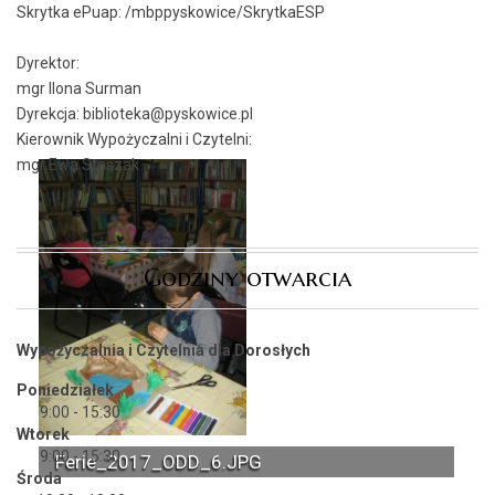
Skrytka ePuap:
/mbppyskowice/SkrytkaESP
Dyrektor:
mgr Ilona Surman
Dyrekcja: biblioteka@pyskowice.pl
Kierownik Wypożyczalni i Czytelni:
mgr Ewa Staszak
Godziny otwarcia
Wypożyczalnia i Czytelnia dla Dorosłych
Poniedziałek
9:00 - 15:30
Wtorek
9:00 - 15:30
Ferie_2017_ODD_6.JPG
Środa