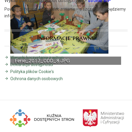
Wykaz pracujących sobót dostępny na >
stronie BIP
Powyższe terminy mogą ulec zmianie – o szczegółach będziemy
informować na bieżąco.
Informacje prawne
Warunki korzystania z witryn
Ferie_2017_ODD_8.JPG
Deklaracja dostępności
Polityka plików Cookie's
Ochrona danych osobowych