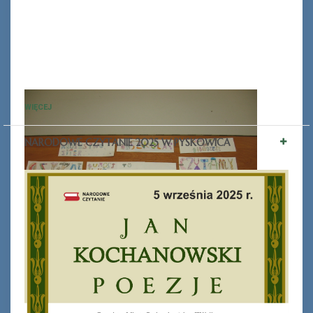
WIĘCEJ
NARODOWE CZYTANIE 2025 W PYSKOWICA
Ferie_2017_ODD_1.JPG