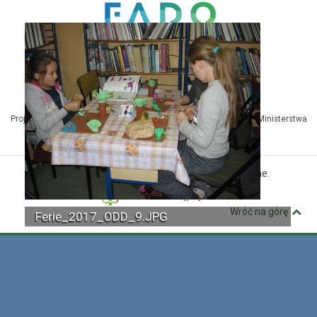
Projekt Kuźnia Dostępnych Stron współfinansowany ze środków Ministerstwa
Administracji i Cyfryzacji
© MBP Pyskowice. Wszystkie prawa zastrzeżone.
Kuźnia Dostępnych Stron
Wróć na górę
Ferie_2017_ODD_9.JPG