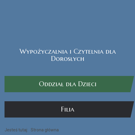
Wypożyczalnia i Czytelnia dla
Czytak Plus
Dorosłych
CZYTAJ WIĘCEJ...
Oddział dla Dzieci
Filia
Jesteś tutaj:
Strona główna