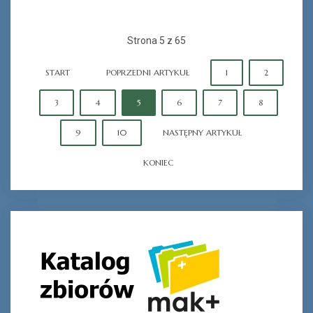
Strona 5 z 65
START
POPRZEDNI ARTYKUŁ
1
2
3
4
5
6
7
8
9
10
NASTĘPNY ARTYKUŁ
KONIEC