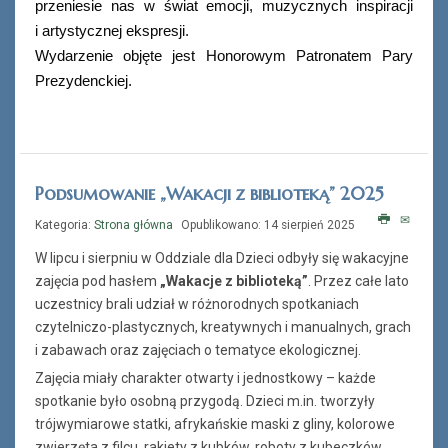
przeniesie nas w świat emocji, muzycznych inspiracji
i artystycznej ekspresji.
Wydarzenie objęte jest Honorowym Patronatem Pary
Prezydenckiej.
Podsumowanie „Wakacji z biblioteką” 2025
Kategoria:
Strona główna
Opublikowano: 14 sierpień 2025
W lipcu i sierpniu w Oddziale dla Dzieci odbyły się wakacyjne
zajęcia pod hasłem
„Wakacje z biblioteką”
. Przez całe lato
uczestnicy brali udział w różnorodnych spotkaniach
czytelniczo-plastycznych, kreatywnych i manualnych, grach
i zabawach oraz zajęciach o tematyce ekologicznej.
Zajęcia miały charakter otwarty i jednostkowy – każde
spotkanie było osobną przygodą. Dzieci m.in. tworzyły
trójwymiarowe statki, afrykańskie maski z gliny, kolorowe
zwierzęta z filcu, rakiety z kubków, roboty z kubeczków,