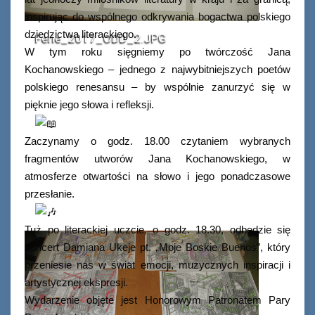
inspirując do wspólnego odkrywania bogactwa polskiego
dziedzictwa literackiego.
Ferie_2017_ODD_2.JPG
W tym roku sięgniemy po twórczość Jana
Kochanowskiego – jednego z najwybitniejszych poetów
polskiego renesansu – by wspólnie zanurzyć się w
pięknie jego słowa i refleksji.
Zaczynamy o godz. 18.00 czytaniem wybranych
fragmentów utworów Jana Kochanowskiego, w
atmosferze otwartości na słowo i jego ponadczasowe
przesłanie.
Tuż po literackiej uczcie, o godz. 18.30, odbędzie się
koncert Damiana Ukeje pt. „Moje Boskie Buenos”, który
przeniesie nas w świat emocji, muzycznych inspiracji i
artystycznej ekspresji.
Wydarzenie objęte jest Honorowym Patronatem Pary