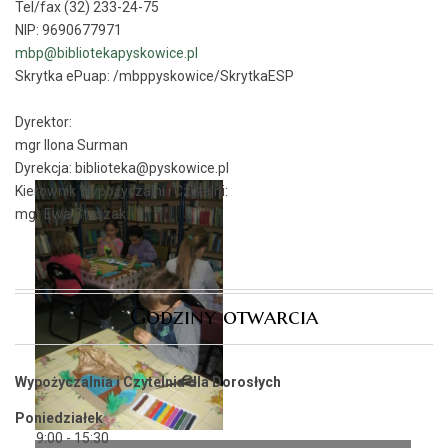
Tel/fax (32) 233-24-75
NIP: 9690677971
mbp@bibliotekapyskowice.pl
Skrytka ePuap:
/mbppyskowice/SkrytkaESP
Dyrektor:
mgr Ilona Surman
Dyrekcja: biblioteka@pyskowice.pl
Kierownik Wypożyczalni i Czytelni:
mgr Ewa Staszak
Godziny otwarcia
Wypożyczalnia i Czytelnia dla Dorosłych
Poniedziałek
9:00 - 15:30