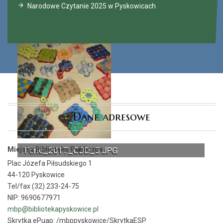
Narodowe Czytanie 2025 w Pyskowicach
Dane adresowe
Miejska Biblioteka Publiczna
Ferie_2017_ODD_5.JPG
Plac Józefa Piłsudskiego 1
44-120 Pyskowice
Tel/fax (32) 233-24-75
NIP: 9690677971
mbp@bibliotekapyskowice.pl
Skrytka ePuap:
/mbppyskowice/SkrytkaESP