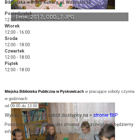
Biblioteka w Stacji Kultury, ul. Wolności 16
Poniedziałek
Ferie_2017_ODD_7.JPG
12:00 - 16:00
Wtorek
12:00 - 16:00
Środa
12:00 - 18:00
Czwartek
12:00 - 18:00
Piątek
12:00 - 18:00
w pracujące soboty czynna
Miejska Biblioteka Publiczna w Pyskowicach
w godzinach:
od 09:00 do 13:00:
Wykaz pracujących sobót dostępny na >
stronie BIP
Powyższe terminy mogą ulec zmianie – o szczegółach będziemy
informować na bieżąco.