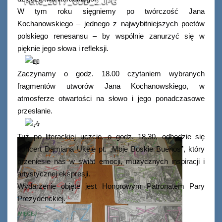
Ferie_2017_ODD_2.JPG
W tym roku sięgniemy po twórczość Jana
Kochanowskiego – jednego z najwybitniejszych poetów
polskiego renesansu – by wspólnie zanurzyć się w
pięknie jego słowa i refleksji.
Zaczynamy o godz. 18.00 czytaniem wybranych
fragmentów utworów Jana Kochanowskiego, w
atmosferze otwartości na słowo i jego ponadczasowe
przesłanie.
Tuż po literackiej uczcie, o godz. 18.30, odbędzie się
koncert Damiana Ukeje pt. „Moje Boskie Buenos”, który
przeniesie nas w świat emocji, muzycznych inspiracji i
artystycznej ekspresji.
Wydarzenie objęte jest Honorowym Patronatem Pary
Prezydenckiej.
WIĘCEJ