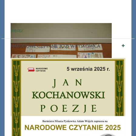
WIĘCEJ
NARODOWE CZYTANIE 2025 W PYSKOWICA
Ferie_2017_ODD_1.JPG