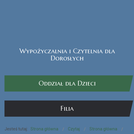
Wypożyczalnia i Czytelnia dla
Czytak Plus
Dorosłych
CZYTAJ WIĘCEJ...
Oddział dla Dzieci
Filia
Jesteś tutaj:
Strona główna
Czytaj
Strona główna