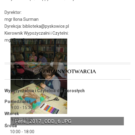
Dyrektor:
mgr Ilona Surman
Dyrekcja: biblioteka@pyskowice.pl
Kierownik Wypożyczalni i Czytelni:
mgr Ewa Staszak
Godziny otwarcia
Wypożyczalnia i Czytelnia dla Dorosłych
Poniedziałek
9:00 - 15:30
Wtorek
9:00 - 15:30
Ferie_2017_ODD_6.JPG
Środa
10:00 - 18:00