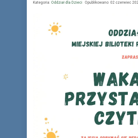
Kategoria:
Oddział dla Dzieci
Opublikowano: 02 czerwiec 20
„Książka na telefon”
Czytelnikom niepełnosprawnym, starszym,
przewlekle chorym lub będącym w
chwilowej niedyspozycji pracownicy
Biblioteki dostarczą bezpłatnie książki do
domu.
Wystarczy zadzwonić
32-233-24-75