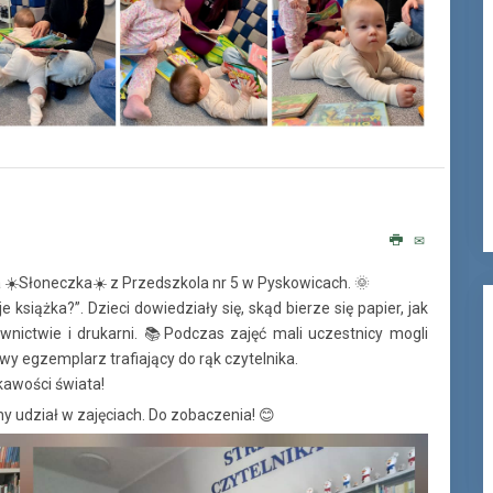
pa ☀️Słoneczka☀️ z Przedszkola nr 5 w Pyskowicach. 🌞
książka?”. Dzieci dowiedziały się, skąd bierze się papier, jak
wnictwie i drukarni. 📚Podczas zajęć mali uczestnicy mogli
wy egzemplarz trafiający do rąk czytelnika.
kawości świata!
y udział w zajęciach. Do zobaczenia! 😊