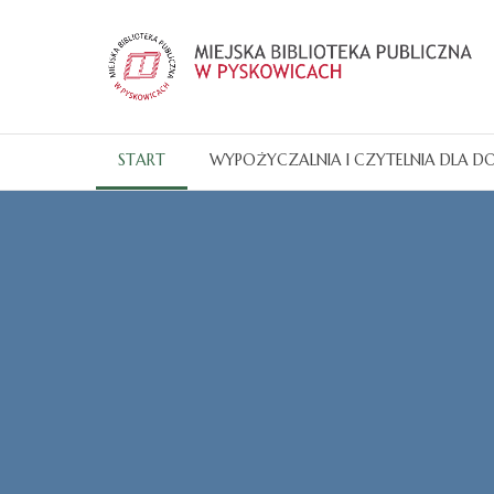
START
WYPOŻYCZALNIA I CZYTELNIA DLA D
Katalogi OPAC
Wypożyczalnia i Czytelnia <
Oddział dla Dzieci, <
Filia. <