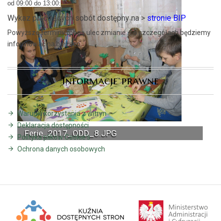
od 09:00 do 13:00:
Wykaz pracujących sobót dostępny na >
stronie BIP
Powyższe terminy mogą ulec zmianie – o szczegółach będziemy
informować na bieżąco.
Informacje prawne
Warunki korzystania z witryn
Deklaracja dostępności
Ferie_2017_ODD_8.JPG
Polityka plików Cookie's
Ochrona danych osobowych