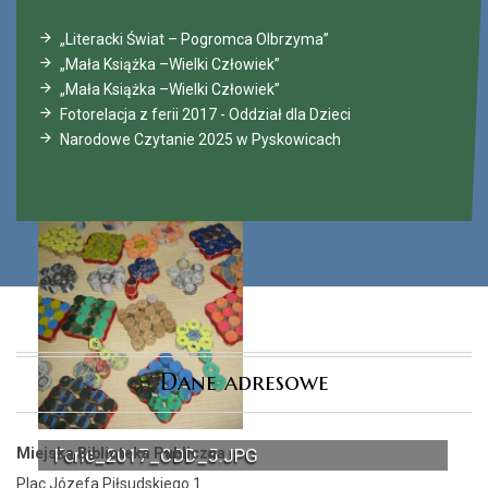
„Literacki Świat – Pogromca Olbrzyma”
„Mała Książka –Wielki Człowiek”
„Mała Książka –Wielki Człowiek”
Fotorelacja z ferii 2017 - Oddział dla Dzieci
Narodowe Czytanie 2025 w Pyskowicach
Dane adresowe
Miejska Biblioteka Publiczna
Ferie_2017_ODD_5.JPG
Plac Józefa Piłsudskiego 1