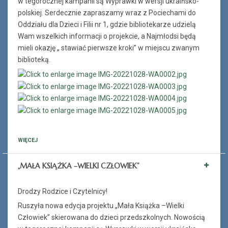
w tegorocznej kampanii są Wyprawki w wersji ukraińsko-
polskiej. Serdecznie zapraszamy wraz z Pociechami do
Oddziału dla Dzieci i Filii nr 1, gdzie bibliotekarze udzielą
Wam wszelkich informacji o projekcie, a Najmłodsi będą
mieli okazję „ stawiać pierwsze kroki” w miejscu zwanym
biblioteką.
WIĘCEJ
„MAŁA KSIĄŻKA –WIELKI CZŁOWIEK”
Drodzy Rodzice i Czytelnicy!
Ruszyła nowa edycja projektu „Mała Książka –Wielki
Człowiek” skierowana do dzieci przedszkolnych. Nowością