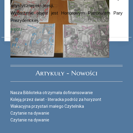
artystycznej ekspresji.
Wydarzenie objęte jest Honorowym Patronatem Pary
Prezydenckiej.
WIĘCEJ
Ferie_2017_ODD_3.JPG
Artykuły - Nowości
Nasza Biblioteka otrzymała dofinansowanie
Koleją przez świat - literacka podróż za horyzont
Wakacyjna przystań małego Czytelnika
Czytanie na dywanie
Czytanie na dywanie