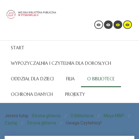
START
WYPOŻYCZALNIA I CZYTELNIA DLA DOROSŁYCH
ODDZIAŁ DLA DZIECI
FILIA
O BIBLIOTECE
OCHRONA DANYCH
PROJEKTY
Jesteś tutaj:
Strona główna
O Bibliotece
Misja MBP
Czytaj
Strona główna
Uwaga Czytelnicy!