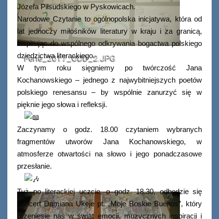
Józefa Piłsudskiego w Pyskowicach.
Narodowe Czytanie to ogólnopolska inicjatywa, która od
lat jednoczy miłośników literatury w kraju i za granicą,
inspirując do wspólnego odkrywania bogactwa polskiego
dziedzictwa literackiego.
Ferie_2017_ODD_2.JPG
W tym roku sięgniemy po twórczość Jana
Kochanowskiego – jednego z najwybitniejszych poetów
polskiego renesansu – by wspólnie zanurzyć się w
pięknie jego słowa i refleksji.
Zaczynamy o godz. 18.00 czytaniem wybranych
fragmentów utworów Jana Kochanowskiego, w
atmosferze otwartości na słowo i jego ponadczasowe
przesłanie.
Tuż po literackiej uczcie, o godz. 18.30, odbędzie się
koncert Damiana Ukeje pt. „Moje Boskie Buenos”, który
przeniesie nas w świat emocji, muzycznych inspiracji i