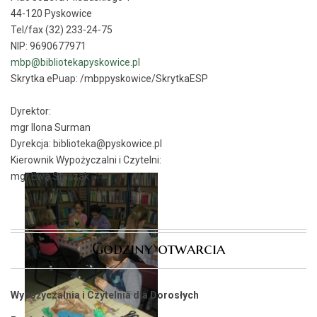
44-120 Pyskowice
Tel/fax (32) 233-24-75
NIP: 9690677971
mbp@bibliotekapyskowice.pl
Skrytka ePuap:
/mbppyskowice/SkrytkaESP
Dyrektor:
mgr Ilona Surman
Dyrekcja: biblioteka@pyskowice.pl
Kierownik Wypożyczalni i Czytelni:
mgr Ewa Staszak
Godziny otwarcia
Wypożyczalnia i Czytelnia dla Dorosłych