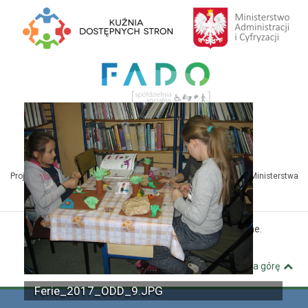
Projekt Kuźnia Dostępnych Stron współfinansowany ze środków Ministerstwa
Administracji i Cyfryzacji
© MBP Pyskowice. Wszystkie prawa zastrzeżone.
Kuźnia Dostępnych Stron
Wróć na górę
Ferie_2017_ODD_9.JPG