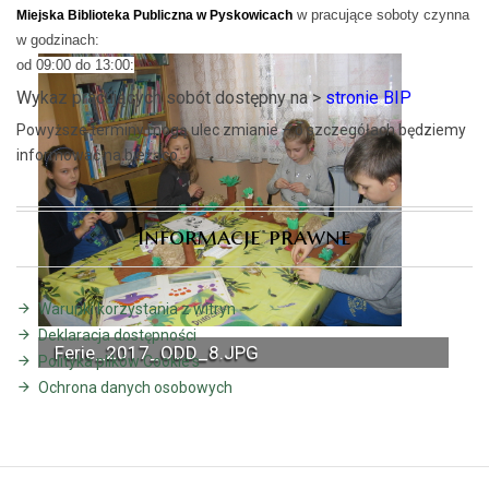
w pracujące soboty czynna
Miejska Biblioteka Publiczna w Pyskowicach
w godzinach:
od 09:00 do 13:00:
Wykaz pracujących sobót dostępny na >
stronie BIP
Powyższe terminy mogą ulec zmianie – o szczegółach będziemy
informować na bieżąco.
Informacje prawne
Warunki korzystania z witryn
Deklaracja dostępności
Ferie_2017_ODD_8.JPG
Polityka plików Cookie's
Ochrona danych osobowych