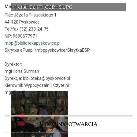
Miejska Biblioteka Publiczna
Ferie_2017_ODD_5.JPG
Plac Józefa Piłsudskiego 1
44-120 Pyskowice
Tel/fax (32) 233-24-75
NIP: 9690677971
mbp@bibliotekapyskowice.pl
Skrytka ePuap:
/mbppyskowice/SkrytkaESP
Dyrektor:
mgr Ilona Surman
Dyrekcja: biblioteka@pyskowice.pl
Kierownik Wypożyczalni i Czytelni:
mgr Ewa Staszak
Godziny otwarcia