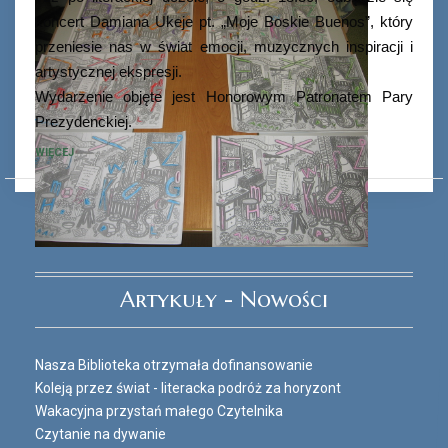
koncert Damiana Ukeje pt. „Moje Boskie Buenos”, który
przeniesie nas w świat emocji, muzycznych inspiracji i
artystycznej ekspresji.
Wydarzenie objęte jest Honorowym Patronatem Pary
Prezydenckiej.
WIĘCEJ
Ferie_2017_ODD_3.JPG
Artykuły - Nowości
Nasza Biblioteka otrzymała dofinansowanie
Koleją przez świat - literacka podróż za horyzont
Wakacyjna przystań małego Czytelnika
Czytanie na dywanie