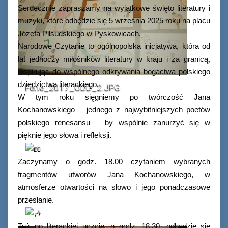
Serdecznie zapraszamy na wyjątkowe święto literatury i
muzyki, które odbędzie się 5 września 2025 roku na placu
Józefa Piłsudskiego w Pyskowicach.
Narodowe Czytanie to ogólnopolska inicjatywa, która od
lat jednoczy miłośników literatury w kraju i za granicą,
inspirując do wspólnego odkrywania bogactwa polskiego
dziedzictwa literackiego.
Ferie_2017_ODD_2.JPG
W tym roku sięgniemy po twórczość Jana
Kochanowskiego – jednego z najwybitniejszych poetów
polskiego renesansu – by wspólnie zanurzyć się w
pięknie jego słowa i refleksji.
Zaczynamy o godz. 18.00 czytaniem wybranych
fragmentów utworów Jana Kochanowskiego, w
atmosferze otwartości na słowo i jego ponadczasowe
przesłanie.
Tuż po literackiej uczcie, o godz. 18.30, odbędzie się